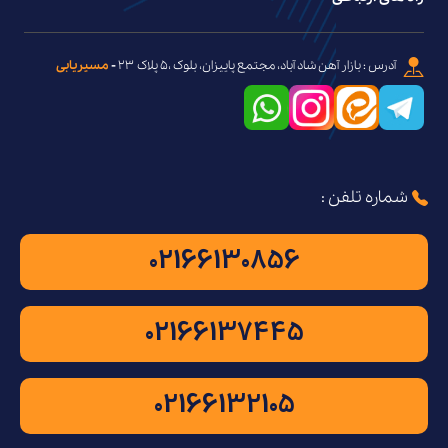
آدرس : بازار آهن شاد آباد، مجتمع پاییزان، بلوک ،۵ پلاک ۲۳
-
مسیریابی
شماره تلفن :
02166130856
02166137445
02166132105