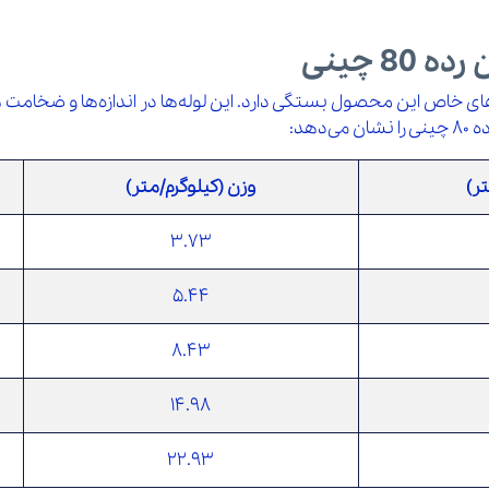
 چینی
چین رده 80 به ابعاد و استاندارد های خاص این محصول بستگی دارد. این لوله‌ها در اند
هد:
ر)
وزن (کیلوگرم/متر)
3.73
5.44
8.43
14.98
22.93