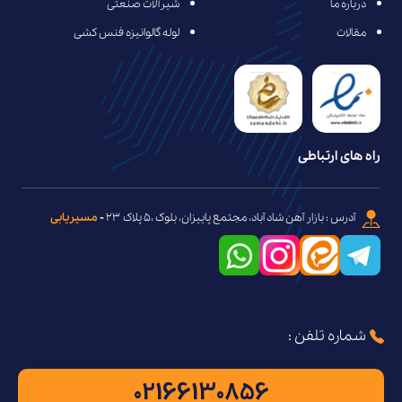
درباره ما
شیرآلات صنعتی
مقالات
لوله گالوانیزه فنس کشی
راه های ارتباطی
آدرس : بازار آهن شاد آباد، مجتمع پاییزان، بلوک ،۵ پلاک ۲۳
-
مسیریابی
شماره تلفن :
02166130856