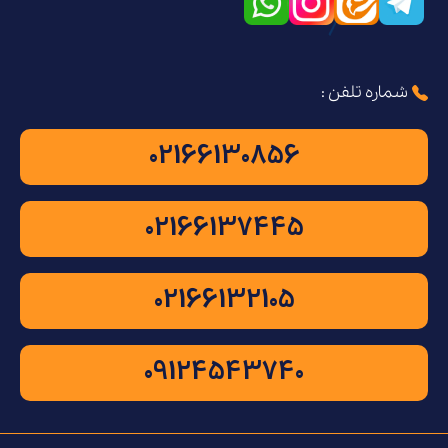
شماره تلفن :
02166130856
02166137445
02166132105
09124543740