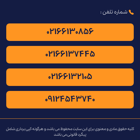
شماره تلفن :
02166130856
02166137445
02166132105
09124543740
کلیه حقوق مادی و معنوی برای این سایت محفوظ می باشد و هرگونه کپی برداری شامل
پیگرد قانونی می باشد