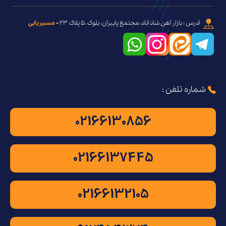
آدرس : بازار آهن شاد آباد، مجتمع پاییزان، بلوک ،۵ پلاک ۲۳
-
مسیریابی
شماره تلفن :
02166130856
02166137445
02166132105