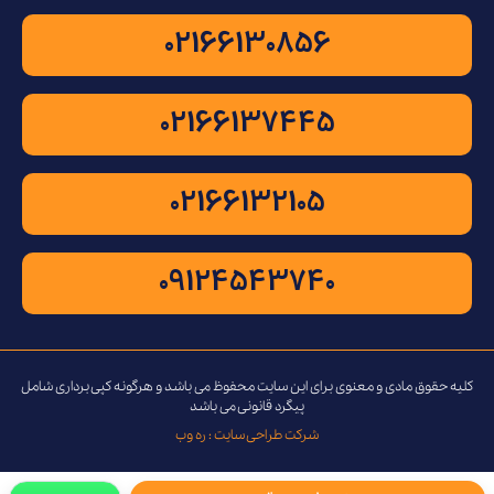
02166130856
02166137445
02166132105
09124543740
کلیه حقوق مادی و معنوی برای این سایت محفوظ می باشد و هرگونه کپی برداری شامل
پیگرد قانونی می باشد
شرکت طراحی سایت : ره وب