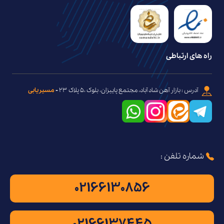
راه های ارتباطی
آدرس : بازار آهن شاد آباد، مجتمع پاییزان، بلوک ،۵ پلاک ۲۳
-
مسیریابی
شماره تلفن :
02166130856