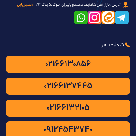
آدرس : بازار آهن شاد آباد، مجتمع پاییزان، بلوک ،۵ پلاک ۲۳
-
مسیریابی
شماره تلفن :
02166130856
02166137445
02166132105
09124543740