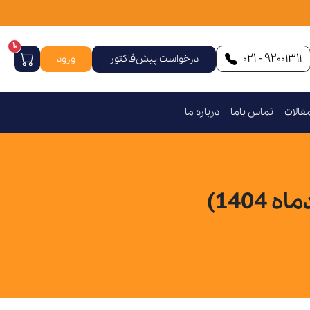
10
92001311 - 021
درخواست پیش‌فاکتور
ورود
قالات
تماس باما
درباره ما
140)