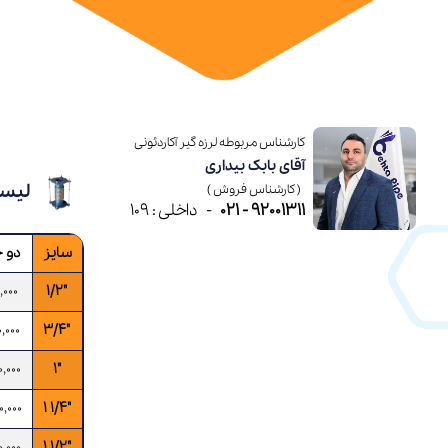
کارشناس مربوطه لرزه گیر آکاردئونی
آقای بابک بیداری
لیست
( کارشناس فروش )
92001311 - 021
-
داخلی : 109
سایز
دو 
,000
"1/2
,000
"3/4
,000
"1
,000
"1/4 1
,000
"1/2 1