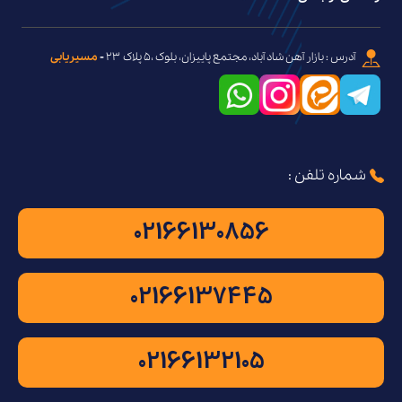
آدرس : بازار آهن شاد آباد، مجتمع پاییزان، بلوک ،۵ پلاک ۲۳
-
مسیریابی
شماره تلفن :
02166130856
02166137445
02166132105