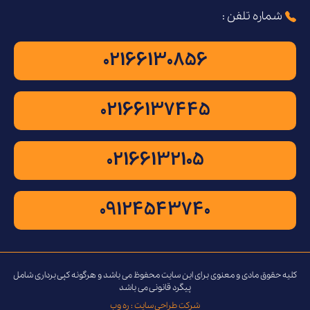
شماره تلفن :
02166130856
02166137445
02166132105
09124543740
کلیه حقوق مادی و معنوی برای این سایت محفوظ می باشد و هرگونه کپی برداری شامل
پیگرد قانونی می باشد
شرکت طراحی سایت : ره وب