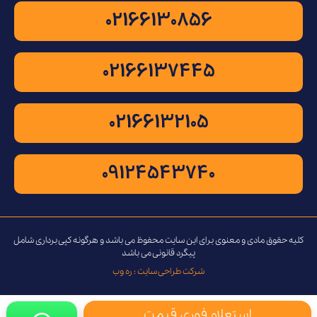
02166130856
02166137445
02166132105
09124543740
کلیه حقوق مادی و معنوی برای این سایت محفوظ می باشد و هرگونه کپی برداری شامل
پیگرد قانونی می باشد
شرکت طراحی سایت : ره وب
استعلام فوری قیمت